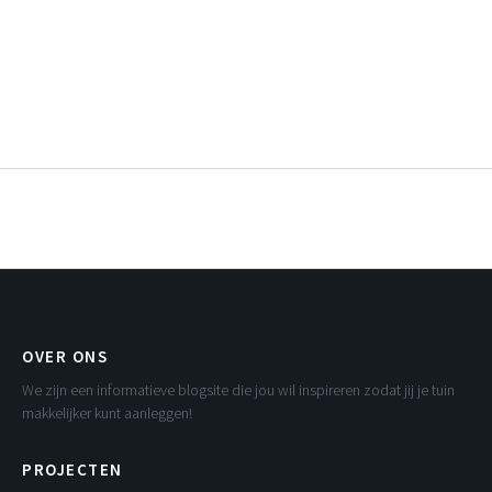
OVER ONS
We zijn een informatieve blogsite die jou wil inspireren zodat jij je tuin
makkelijker kunt aanleggen!
PROJECTEN