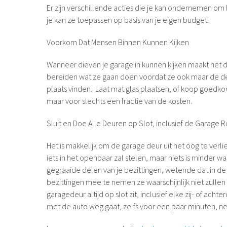
Er zijn verschillende acties die je kan ondernemen om h
je kan ze toepassen op basis van je eigen budget.
Voorkom Dat Mensen Binnen Kunnen Kijken
Wanneer dieven je garage in kunnen kijken maakt het dat
bereiden wat ze gaan doen voordat ze ook maar de deur
plaats vinden. Laat mat glas plaatsen, of koop goedko
maar voor slechts een fractie van de kosten.
Sluit en Doe Alle Deuren op Slot, inclusief de Garage 
Het is makkelijk om de garage deur uit het oog te ve
iets in het openbaar zal stelen, maar niets is minder w
gegraaide delen van je bezittingen, wetende dat in d
bezittingen mee te nemen ze waarschijnlijk niet zullen
garagedeur altijd op slot zit, inclusief elke zij- of acht
met de auto weg gaat, zelfs voor een paar minuten, ne