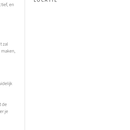
LOCATIE
tief, en
t zal
e maken,
idelijk
t de
er je