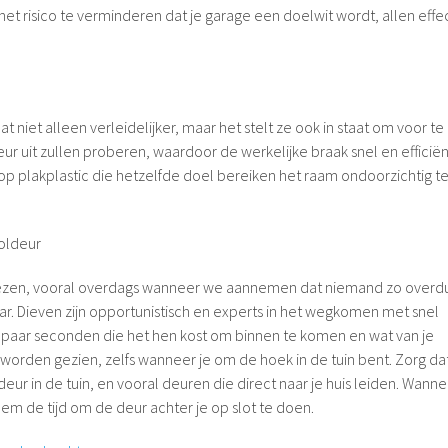
et risico te verminderen dat je garage een doelwit wordt, allen effec
 niet alleen verleidelijker, maar het stelt ze ook in staat om voor te
 uit zullen proberen, waardoor de werkelijke braak snel en efficiën
op plakplastic die hetzelfde doel bereiken het raam ondoorzichtig t
Roldeur
rliezen, vooral overdags wanneer we aannemen dat niemand zo overdu
aar. Dieven zijn opportunistisch en experts in het wegkomen met snel
e paar seconden die het hen kost om binnen te komen en wat van je
 worden gezien, zelfs wanneer je om de hoek in de tuin bent. Zorg da
erdeur in de tuin, en vooral deuren die direct naar je huis leiden. Wanne
em de tijd om de deur achter je op slot te doen.