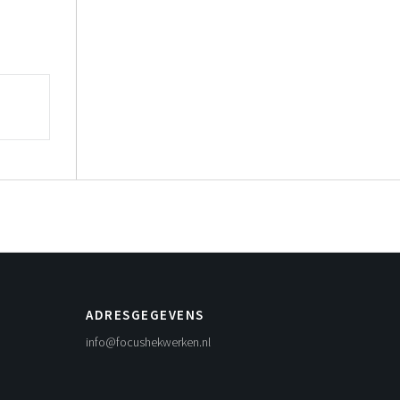
ADRESGEGEVENS
info@focushekwerken.nl