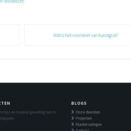
er-dordrecht
Wat is het voordeel van kunstgras?
CTEN
BLOGS
e tips en maak je geweldig tuin in
Onze diensten
stappen!
Projecten
Klantervaringen
Contact