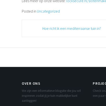
Lees meer op onze website:
locksecure.nl/slotenmak
Posted in
Uncategorized
Post
Hoe richt ik een mediterraanse tuin in?
navigation
OVER ONS
PROJE
We zijn een informatieve blogsite die jou wil
Check onz
inspireren zodat jij je tuin makkelijker kunt
een paar 
aanleggen!