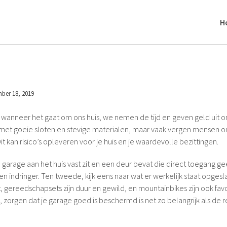
H
ber 18, 2019
g wanneer het gaat om ons huis, we nemen de tijd en geven geld uit 
 met goeie sloten en stevige materialen, maar vaak vergen mensen 
 kan risico’s opleveren voor je huis en je waardevolle bezittingen.
garage aan het huis vast zit en een deur bevat die direct toegang gee
en indringer. Ten tweede, kijk eens naar wat er werkelijk staat opgesl
t, gereedschapsets zijn duur en gewild, en mountainbikes zijn ook favor
 zorgen dat je garage goed is beschermd is net zo belangrijk als de r