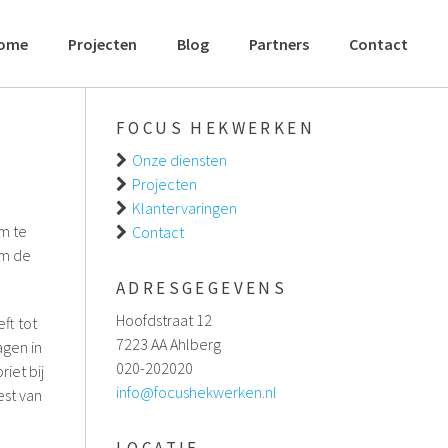
ome
Projecten
Blog
Partners
Contact
FOCUS HEKWERKEN
Onze diensten
Projecten
Klantervaringen
om te
Contact
om de
ADRESGEGEVENS
Hoofdstraat 12
ft tot
7223 AA Ahlberg
agen in
020-202020
iet bij
info@focushekwerken.nl
est van