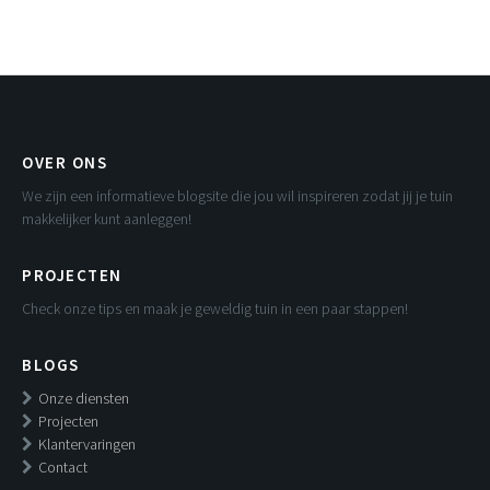
OVER ONS
We zijn een informatieve blogsite die jou wil inspireren zodat jij je tuin
makkelijker kunt aanleggen!
PROJECTEN
Check onze tips en maak je geweldig tuin in een paar stappen!
BLOGS
Onze diensten
Projecten
Klantervaringen
Contact