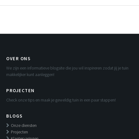
OVER ONS
We zijn een informatieve blogsite die jou wil inspireren zodat jij je tuin
makkelijker kunt aanleggen!
PROJECTEN
Check onze tips en maak je geweldig tuin in een paar stappen!
BLOGS
Onze diensten
Projecten
Klantervaringen