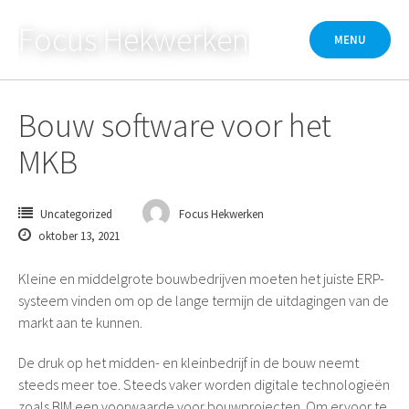
Skip
Focus Hekwerken
to
MENU
content
Bouw software voor het
MKB
Uncategorized
Focus Hekwerken
oktober 13, 2021
Kleine en middelgrote bouwbedrijven moeten het juiste ERP-
systeem vinden om op de lange termijn de uitdagingen van de
markt aan te kunnen.
De druk op het midden- en kleinbedrijf in de bouw neemt
steeds meer toe. Steeds vaker worden digitale technologieën
zoals BIM een voorwaarde voor bouwprojecten. Om ervoor te