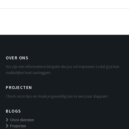
OVER ONS
We zijn een informatieve blogsite die jou wil inspireren zodat jij je tuin
makkelijker kunt aanleggen!
PROJECTEN
Check onze tips en maak je geweldig tuin in een paar stappen!
BLOGS
Onze diensten
Projecten