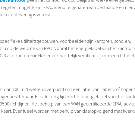
elen mogelijk zijn. EPAU is voor eigenaren van bestaande en nie
r of oplevering is vereist.
specifieke utiliteitsgebouwen. Voorbeelden zijn kantoren, scholen,
dt u op de website van RVO. Vooral het energielabel van het kantoor 
023 alle kantoren in Nederland wettelijk verplicht zijn om een ​​C-label
 dan 100 m2) wettelijk verplicht om een ​​label van Label C of hoger 
ger beschikbaar. Er is dus nog tijd om het energielabel voor het kant
9500 richtlijnen. Met behulp van een WAN gecertificeerde EPAU advis
 in kaart. Eventueel worden met behulp van daaropvolgend maatwerk