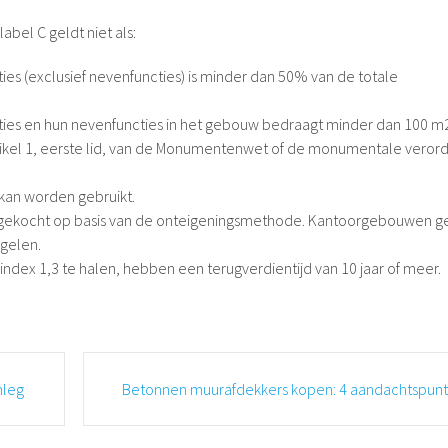
abel C geldt niet als:
es (exclusief nevenfuncties) is minder dan 50% van de totale
ies en hun nevenfuncties in het gebouw bedraagt ​​minder dan 100 m
artikel 1, eerste lid, van de Monumentenwet of de monumentale veror
kan worden gebruikt.
angekocht op basis van de onteigeningsmethode. Kantoorgebouwen g
gelen.
index 1,3 te halen, hebben een terugverdientijd van 10 jaar of meer.
nleg
Betonnen muurafdekkers kopen: 4 aandachtspun