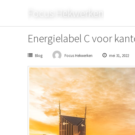
Skip
Focus Hekwerken
to
content
Energielabel C voor kant
Blog
Focus Hekwerken
mei 31, 2022