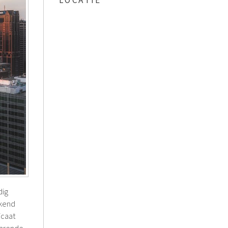
LOCATIE
dig
ekend
icaat
parende