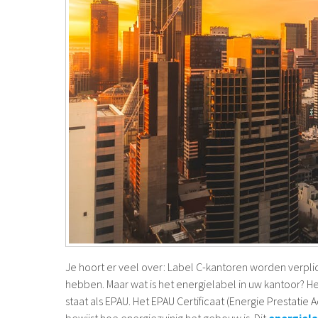
Je hoort er veel over: Label C-kantoren worden verpli
hebben. Maar wat is het energielabel in uw kantoor? 
staat als EPAU. Het EPAU Certificaat (Energie Prestatie 
bewijst hoe energiezuinig het gebouw is. Dit
energiel