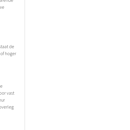
uwe
staat de
 of hoger
te
oor vast
eur
overleg