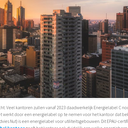
cht. Veel kantoren zullen vanaf 2023 daadwerkelijk Energielabel C no
Het werkt door een energielabel op te nemen voor het kantoor dat b
Advies Nut) is een energielabel voor utiliteitsgebouwen. Dit EPAU-certif
abel kantoor
geeft het kantoor ook duidelijk aan welke energiebes