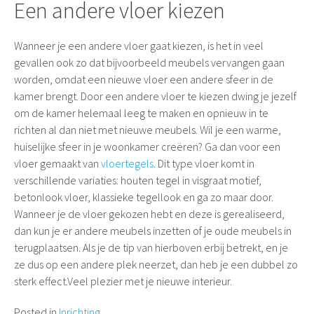
Een andere vloer kiezen
Wanneer je een andere vloer gaat kiezen, is het in veel
gevallen ook zo dat bijvoorbeeld meubels vervangen gaan
worden, omdat een nieuwe vloer een andere sfeer in de
kamer brengt. Door een andere vloer te kiezen dwing je jezelf
om de kamer helemaal leeg te maken en opnieuw in te
richten al dan niet met nieuwe meubels. Wil je een warme,
huiselijke sfeer in je woonkamer creëren? Ga dan voor een
vloer gemaakt van
vloertegels
. Dit type vloer komt in
verschillende variaties: houten tegel in visgraat motief,
betonlook vloer, klassieke tegellook en ga zo maar door.
Wanneer je de vloer gekozen hebt en deze is gerealiseerd,
dan kun je er andere meubels inzetten of je oude meubels in
terugplaatsen. Als je de tip van hierboven erbij betrekt, en je
ze dus op een andere plek neerzet, dan heb je een dubbel zo
sterk effect.Veel plezier met je nieuwe interieur.
Posted in
Inrichting