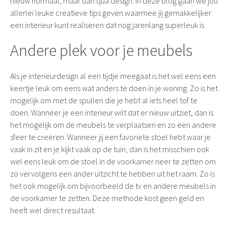
nieuw normaal, maar dan qua design. In deze blog gaan we jou
allerlei leuke creatieve tips geven waarmee jij gemakkelijker
een interieur kunt realiseren dat nog jarenlang superleuk is.
Andere plek voor je meubels
Als je interieurdesign al een tijdje meegaat is het wel eens een
keertje leuk om eens wat anders te doen in je woning. Zo is het
mogelijk om met de spullen die je hebt al iets heel tof te
doen. Wanneer je een interieur wilt dat er nieuw uitziet, dan is
het mogelijk om de meubels te verplaatsen en zo een andere
sfeer te creëren. Wanneer jij een favoriete stoel hebt waar je
vaak in zit en je kijkt vaak op de tuin, dan is het misschien ook
wel eens leuk om de stoel in de voorkamer neer te zetten om
zo vervolgens een ander uitzicht te hebben uit het raam. Zo is
het ook mogelijk om bijvoorbeeld de tv en andere meubels in
de voorkamer te zetten. Deze methode kost geen geld en
heeft wel direct resultaat.